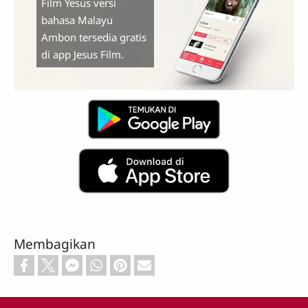
Film Yesus versi
3:42
bahasa Malayu
Ambon tersedia gratis
di app Jesus Film.
2 Kelahiran Yesus
2:15
Membagikan